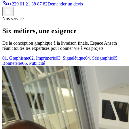
+229 01 21 38 87 82
Demander un devis
Nos services
Six métiers, une exigence
De la conception graphique à la livraison finale, Espace Ansath
réunit toutes les expertises pour donner vie à vos projets.
01
.
Graphisme
02
.
Imprimerie
03
.
Signalétique
04
.
Sérigraphie
05
.
Bonneterie
06
.
Publicité